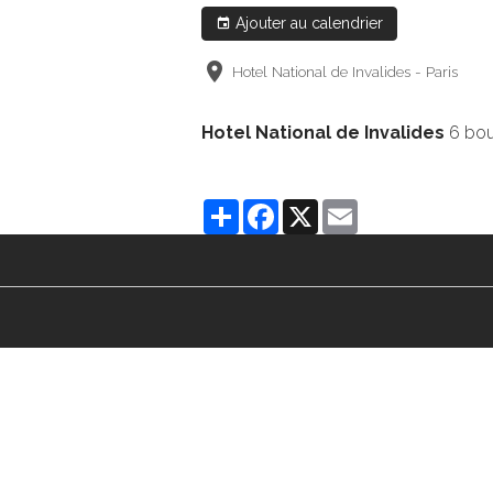
Ajouter au calendrier
Hotel National de Invalides - Paris
Hotel National de Invalides
6 bou
Partager
Facebook
X
Email