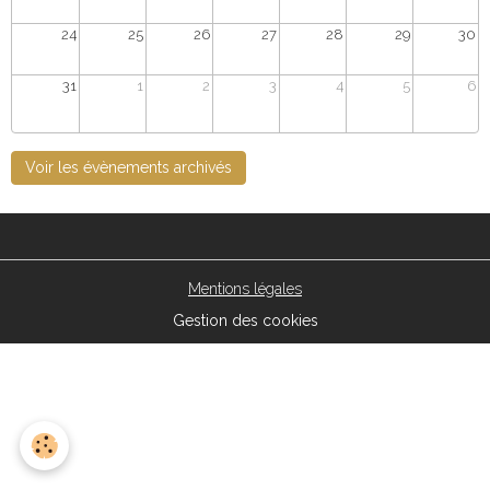
24
25
26
27
28
29
30
31
1
2
3
4
5
6
Voir les évènements archivés
Mentions légales
Gestion des cookies